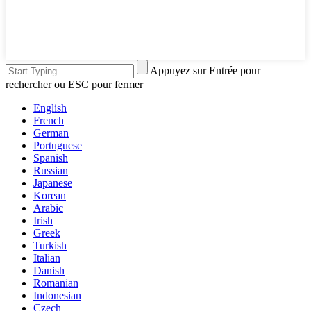
Appuyez sur Entrée pour
rechercher ou ESC pour fermer
English
French
German
Portuguese
Spanish
Russian
Japanese
Korean
Arabic
Irish
Greek
Turkish
Italian
Danish
Romanian
Indonesian
Czech