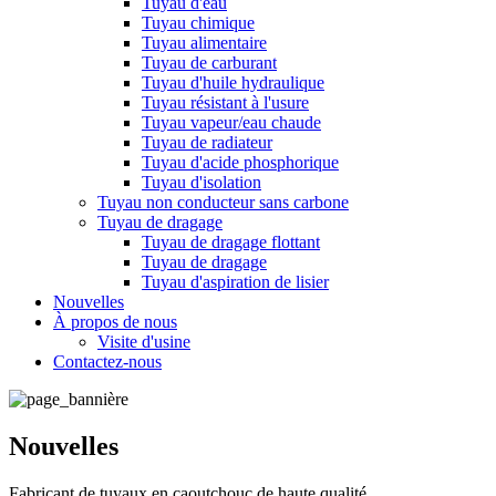
Tuyau d'eau
Tuyau chimique
Tuyau alimentaire
Tuyau de carburant
Tuyau d'huile hydraulique
Tuyau résistant à l'usure
Tuyau vapeur/eau chaude
Tuyau de radiateur
Tuyau d'acide phosphorique
Tuyau d'isolation
Tuyau non conducteur sans carbone
Tuyau de dragage
Tuyau de dragage flottant
Tuyau de dragage
Tuyau d'aspiration de lisier
Nouvelles
À propos de nous
Visite d'usine
Contactez-nous
Nouvelles
Fabricant de tuyaux en caoutchouc de haute qualité