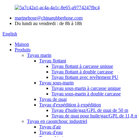
marinehose@chinarubberhose.com
Du lundi au vendredi : de 8h à 18h
English
Maison
Produits
Tuyau marin
Tuyau flottant
Tuyau flottant à carcasse unique
Tuyau flottant à double carcasse
Tuyau flottant avec revêtement PU
Tuyau sous-marin
Tuyau sous-marin à carcasse unique
Tuyau sous-marin à double carcasse
Tuyau de quai
Tuyau d'expédition à expédition
Tuyau d'huile/gaz/GPL de quai de 50 m
Tuyau de quai pour huile/gaz/GPL de 11,8 
Tuyau en caoutchouc industriel
Tuyau d'air
Tuyau d'eau