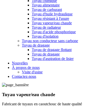
Tuyau chimique
Tuyau alimentaire
Tuyau de carburant
Tuyau d'huile hydraulique
Tuyau résistant à l'usure
Tuyau vapeur/eau chaude
Tuyau de radiateur
Tuyau d'acide phosphorique
Tuyau d'isolation
Tuyau non conducteur sans carbone
Tuyau de dragage
Tuyau de dragage flottant
Tuyau de dragage
Tuyau d'aspiration de lisier
Nouvelles
À propos de nous
Visite d'usine
Contactez-nous
Tuyau vapeur/eau chaude
Fabricant de tuyaux en caoutchouc de haute qualité