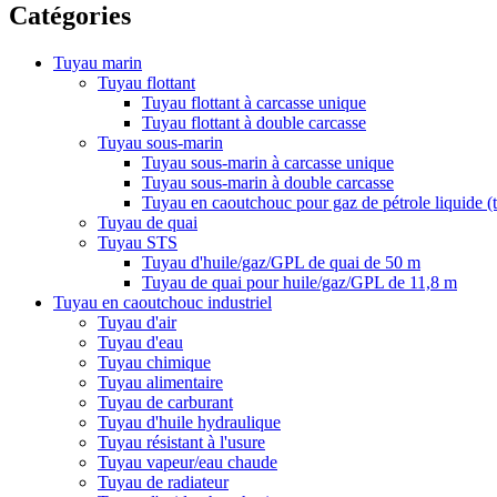
Catégories
Tuyau marin
Tuyau flottant
Tuyau flottant à carcasse unique
Tuyau flottant à double carcasse
Tuyau sous-marin
Tuyau sous-marin à carcasse unique
Tuyau sous-marin à double carcasse
Tuyau en caoutchouc pour gaz de pétrole liquide 
Tuyau de quai
Tuyau STS
Tuyau d'huile/gaz/GPL de quai de 50 m
Tuyau de quai pour huile/gaz/GPL de 11,8 m
Tuyau en caoutchouc industriel
Tuyau d'air
Tuyau d'eau
Tuyau chimique
Tuyau alimentaire
Tuyau de carburant
Tuyau d'huile hydraulique
Tuyau résistant à l'usure
Tuyau vapeur/eau chaude
Tuyau de radiateur