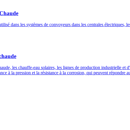
 Chaude
tilisé dans les systèmes de convoyeurs dans les centrales électriques, le
 chaude
ude, les chauffe-eau solaires, les lignes de production industrielle et d
ance à la pression et la résistance à la corrosion, qui peuvent répondre a