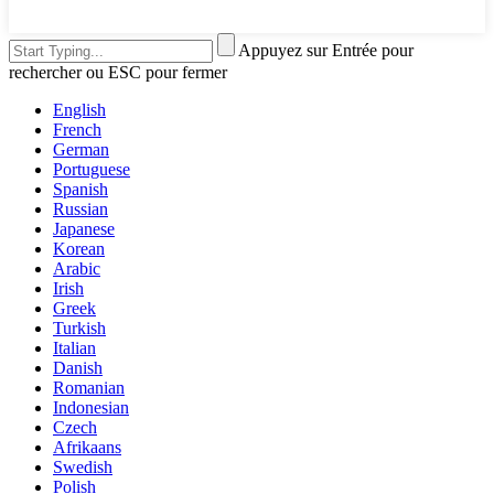
Appuyez sur Entrée pour
rechercher ou ESC pour fermer
English
French
German
Portuguese
Spanish
Russian
Japanese
Korean
Arabic
Irish
Greek
Turkish
Italian
Danish
Romanian
Indonesian
Czech
Afrikaans
Swedish
Polish