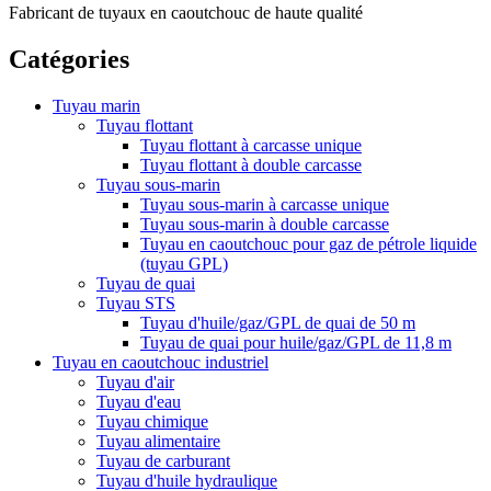
Fabricant de tuyaux en caoutchouc de haute qualité
Catégories
Tuyau marin
Tuyau flottant
Tuyau flottant à carcasse unique
Tuyau flottant à double carcasse
Tuyau sous-marin
Tuyau sous-marin à carcasse unique
Tuyau sous-marin à double carcasse
Tuyau en caoutchouc pour gaz de pétrole liquide
(tuyau GPL)
Tuyau de quai
Tuyau STS
Tuyau d'huile/gaz/GPL de quai de 50 m
Tuyau de quai pour huile/gaz/GPL de 11,8 m
Tuyau en caoutchouc industriel
Tuyau d'air
Tuyau d'eau
Tuyau chimique
Tuyau alimentaire
Tuyau de carburant
Tuyau d'huile hydraulique