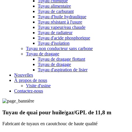
Tuyau chimique
Tuyau alimentaire
Tuyau de carburant
Tuyau d'huile hydraulique
Tuyau résistant à l'usure
Tuyau vapeur/eau chaude
Tuyau de radiateur
Tuyau d'acide phosphorique
Tuyau d'isolation
Tuyau non conducteur sans carbone
Tuyau de dragage
Tuyau de dragage flottant
Tuyau de dragage
Tuyau d'aspiration de lisier
Nouvelles
À propos de nous
Visite d'usine
Contactez-nous
Tuyau de quai pour huile/gaz/GPL de 11,8 m
Fabricant de tuyaux en caoutchouc de haute qualité