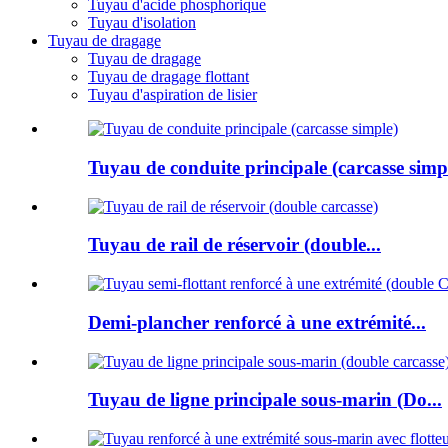
Tuyau d'acide phosphorique
Tuyau d'isolation
Tuyau de dragage
Tuyau de dragage
Tuyau de dragage flottant
Tuyau d'aspiration de lisier
Tuyau de conduite principale (carcasse simp
Tuyau de rail de réservoir (double...
Demi-plancher renforcé à une extrémité...
Tuyau de ligne principale sous-marin (Do...