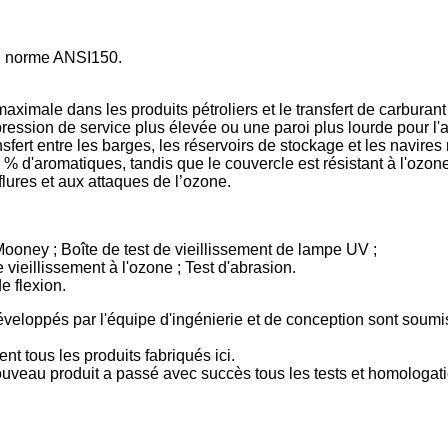
t, norme ANSI150.
aximale dans les produits pétroliers et le transfert de carburant
ession de service plus élevée ou une paroi plus lourde pour l'
nsfert entre les barges, les réservoirs de stockage et les navir
0 % d'aromatiques, tandis que le couvercle est résistant à l'ozo
flures et aux attaques de l’ozone.
 Mooney ; Boîte de test de vieillissement de lampe UV ;
ieillissement à l'ozone ; Test d'abrasion.
e flexion.
éveloppés par l'équipe d'ingénierie et de conception sont soumis
t tous les produits fabriqués ici.
ouveau produit a passé avec succès tous les tests et homologatio