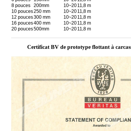
8 pouces
200mm
10~20
11,8 m
10 pouces
250 mm
10~20
11,8 m
12 pouces
300 mm
10~20
11,8 m
16 pouces
400 mm
10~20
11,8 m
20 pouces
500mm
10~20
11,8 m
Certificat BV de prototype flottant à carc