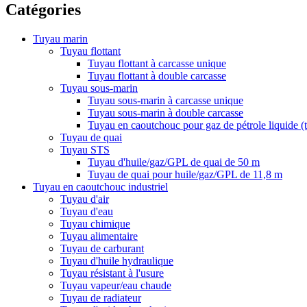
Catégories
Tuyau marin
Tuyau flottant
Tuyau flottant à carcasse unique
Tuyau flottant à double carcasse
Tuyau sous-marin
Tuyau sous-marin à carcasse unique
Tuyau sous-marin à double carcasse
Tuyau en caoutchouc pour gaz de pétrole liquide 
Tuyau de quai
Tuyau STS
Tuyau d'huile/gaz/GPL de quai de 50 m
Tuyau de quai pour huile/gaz/GPL de 11,8 m
Tuyau en caoutchouc industriel
Tuyau d'air
Tuyau d'eau
Tuyau chimique
Tuyau alimentaire
Tuyau de carburant
Tuyau d'huile hydraulique
Tuyau résistant à l'usure
Tuyau vapeur/eau chaude
Tuyau de radiateur