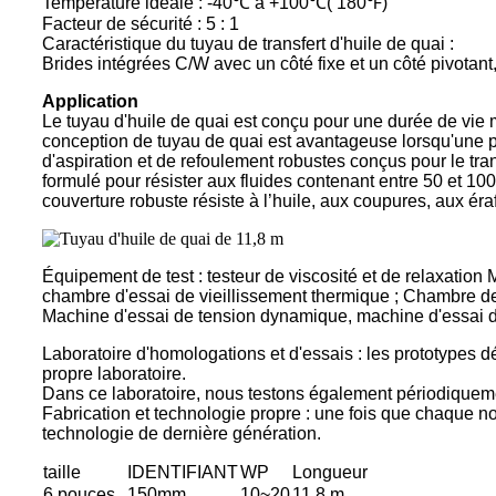
Température idéale : -40℃ à +100℃( 180℉)
Facteur de sécurité : 5 : 1
Caractéristique du tuyau de transfert d'huile de quai :
Brides intégrées C/W avec un côté fixe et un côté pivotan
Application
Le tuyau d'huile de quai est conçu pour une durée de vie m
conception de tuyau de quai est avantageuse lorsqu'une pr
d'aspiration et de refoulement robustes conçus pour le tra
formulé pour résister aux fluides contenant entre 50 et 10
couverture robuste résiste à l’huile, aux coupures, aux éra
Équipement de test : testeur de viscosité et de relaxation
chambre d'essai de vieillissement thermique ; Chambre de v
Machine d'essai de tension dynamique, machine d'essai d
Laboratoire d'homologations et d'essais : les prototypes d
propre laboratoire.
Dans ce laboratoire, nous testons également périodiquemen
Fabrication et technologie propre : une fois que chaque n
technologie de dernière génération.
taille
IDENTIFIANT
WP
Longueur
6 pouces
150mm
10~20
11,8 m