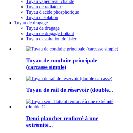
Tuyau vapeur/eau chaude
Tuyau de radiateur
Tuyau d'acide phosphorique
Tuyau d'isolation
Tuyau de dragage
Tuyau de dragage
Tuyau de dragage flottant
Tuyau d'aspiration de lisier
Tuyau de conduite principale
(carcasse simple)
Tuyau de rail de réservoir (double...
Demi-plancher renforcé à une
extrémité...