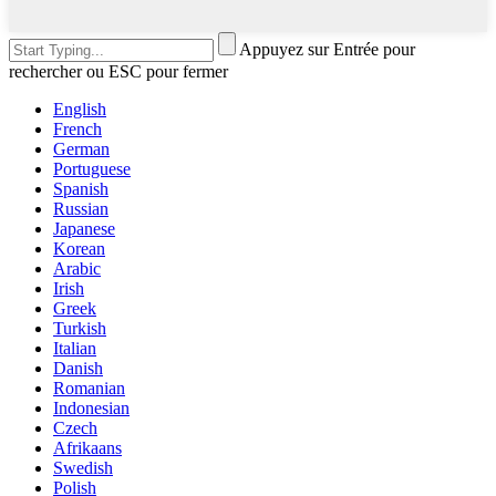
Appuyez sur Entrée pour
rechercher ou ESC pour fermer
English
French
German
Portuguese
Spanish
Russian
Japanese
Korean
Arabic
Irish
Greek
Turkish
Italian
Danish
Romanian
Indonesian
Czech
Afrikaans
Swedish
Polish