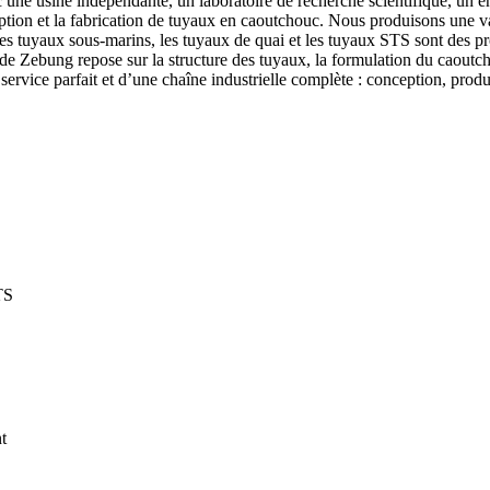
 une usine indépendante, un laboratoire de recherche scientifique, un 
tion et la fabrication de tuyaux en caoutchouc. Nous produisons une v
les tuyaux sous-marins, les tuyaux de quai et les tuyaux STS sont des pr
 Zebung repose sur la structure des tuyaux, la formulation du caoutchou
rvice parfait et d’une chaîne industrielle complète : conception, produ
TS
t