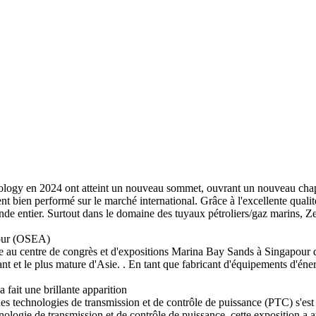
ology en 2024 ont atteint un nouveau sommet, ouvrant un nouveau chap
 bien performé sur le marché international. Grâce à l'excellente qualit
nde entier. Surtout dans le domaine des tuyaux pétroliers/gaz marins, Z
pour (OSEA)
ée au centre de congrès et d'expositions Marina Bay Sands à Singapour
tant et le plus mature d'Asie. . En tant que fabricant d'équipements d'éne
ait une brillante apparition
es technologies de transmission et de contrôle de puissance (PTC) s'es
logie de transmission et de contrôle de puissance, cette exposition a a