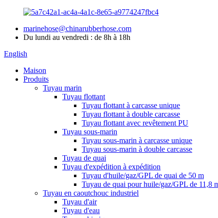
marinehose@chinarubberhose.com
Du lundi au vendredi : de 8h à 18h
English
Maison
Produits
Tuyau marin
Tuyau flottant
Tuyau flottant à carcasse unique
Tuyau flottant à double carcasse
Tuyau flottant avec revêtement PU
Tuyau sous-marin
Tuyau sous-marin à carcasse unique
Tuyau sous-marin à double carcasse
Tuyau de quai
Tuyau d'expédition à expédition
Tuyau d'huile/gaz/GPL de quai de 50 m
Tuyau de quai pour huile/gaz/GPL de 11,8 
Tuyau en caoutchouc industriel
Tuyau d'air
Tuyau d'eau