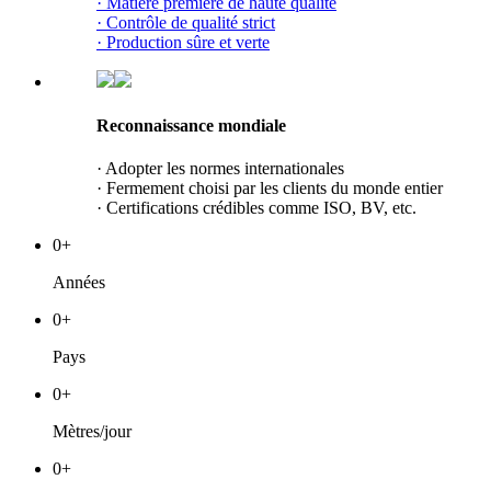
· Matière première de haute qualité
· Contrôle de qualité strict
· Production sûre et verte
Reconnaissance mondiale
· Adopter les normes internationales
· Fermement choisi par les clients du monde entier
· Certifications crédibles comme ISO, BV, etc.
0
+
Années
0
+
Pays
0
+
Mètres/jour
0
+