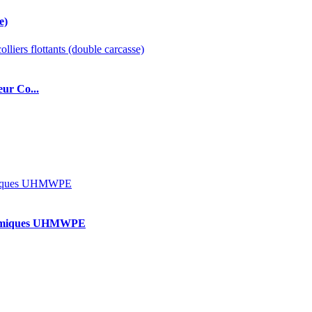
e)
eur Co...
 chimiques UHMWPE