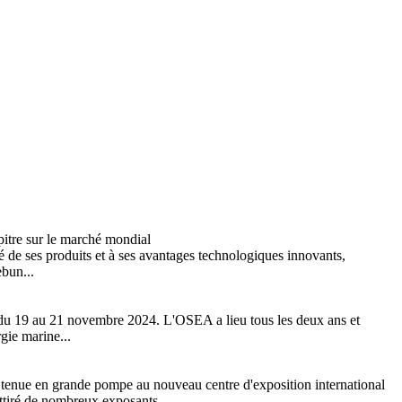
itre sur le marché mondial
é de ses produits et à ses avantages technologiques innovants,
ebun...
 du 19 au 21 novembre 2024. L'OSEA a lieu tous les deux ans et
rgie marine...
t tenue en grande pompe au nouveau centre d'exposition international
ttiré de nombreux exposants...