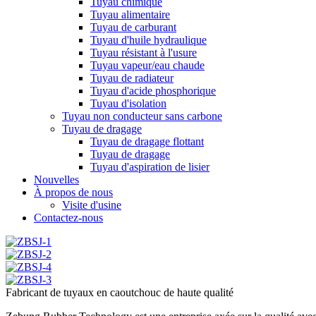
Tuyau chimique
Tuyau alimentaire
Tuyau de carburant
Tuyau d'huile hydraulique
Tuyau résistant à l'usure
Tuyau vapeur/eau chaude
Tuyau de radiateur
Tuyau d'acide phosphorique
Tuyau d'isolation
Tuyau non conducteur sans carbone
Tuyau de dragage
Tuyau de dragage flottant
Tuyau de dragage
Tuyau d'aspiration de lisier
Nouvelles
À propos de nous
Visite d'usine
Contactez-nous
Fabricant de tuyaux en caoutchouc de haute qualité