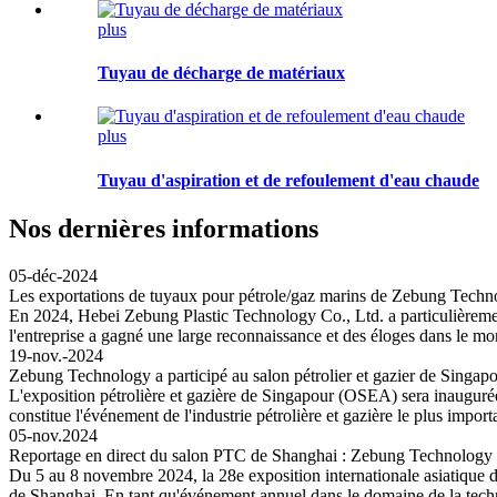
plus
Tuyau de décharge de matériaux
plus
Tuyau d'aspiration et de refoulement d'eau chaude
Nos dernières informations
05-déc-2024
Les exportations de tuyaux pour pétrole/gaz marins de Zebung Techn
En 2024, Hebei Zebung Plastic Technology Co., Ltd. a particulièrement
l'entreprise a gagné une large reconnaissance et des éloges dans le mo
19-nov.-2024
Zebung Technology a participé au salon pétrolier et gazier de Singa
L'exposition pétrolière et gazière de Singapour (OSEA) sera inaugur
constitue l'événement de l'industrie pétrolière et gazière le plus impor
05-nov.2024
Reportage en direct du salon PTC de Shanghai : Zebung Technology a f
Du 5 au 8 novembre 2024, la 28e exposition internationale asiatique d
de Shanghai. En tant qu'événement annuel dans le domaine de la techno