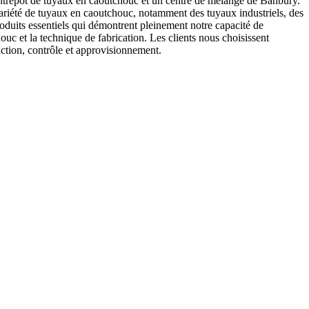
entrepôt de tuyaux en caoutchouc et un centre de mélange de Banbury.
ariété de tuyaux en caoutchouc, notamment des tuyaux industriels, des
oduits essentiels qui démontrent pleinement notre capacité de
c et la technique de fabrication. Les clients nous choisissent
ction, contrôle et approvisionnement.