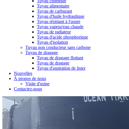
Tuyau chimique
Tuyau alimentaire
Tuyau de carburant
Tuyau d'huile hydraulique
Tuyau résistant à l'usure
Tuyau vapeur/eau chaude
Tuyau de radiateur
Tuyau d'acide phosphorique
Tuyau d'isolation
Tuyau non conducteur sans carbone
Tuyau de dragage
Tuyau de dragage flottant
Tuyau de dragage
Tuyau d'aspiration de lisier
Nouvelles
À propos de nous
Visite d'usine
Contactez-nous