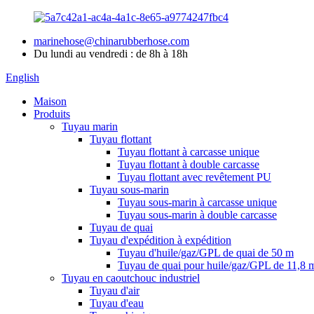
marinehose@chinarubberhose.com
Du lundi au vendredi : de 8h à 18h
English
Maison
Produits
Tuyau marin
Tuyau flottant
Tuyau flottant à carcasse unique
Tuyau flottant à double carcasse
Tuyau flottant avec revêtement PU
Tuyau sous-marin
Tuyau sous-marin à carcasse unique
Tuyau sous-marin à double carcasse
Tuyau de quai
Tuyau d'expédition à expédition
Tuyau d'huile/gaz/GPL de quai de 50 m
Tuyau de quai pour huile/gaz/GPL de 11,8 
Tuyau en caoutchouc industriel
Tuyau d'air
Tuyau d'eau