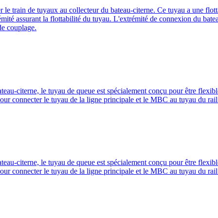
r le train de tuyaux au collecteur du bateau-citerne. Ce tuyau a une flott
ité assurant la flottabilité du tuyau. L'extrémité de connexion du bateau
 de couplage.
eau-citerne, le tuyau de queue est spécialement conçu pour être flexible
é pour connecter le tuyau de la ligne principale et le MBC au tuyau du rail
eau-citerne, le tuyau de queue est spécialement conçu pour être flexible
é pour connecter le tuyau de la ligne principale et le MBC au tuyau du rail