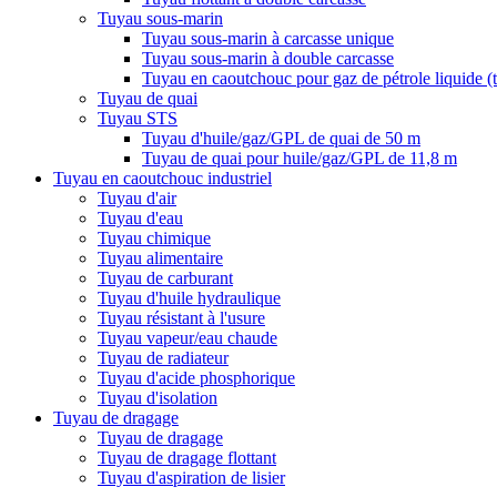
Tuyau sous-marin
Tuyau sous-marin à carcasse unique
Tuyau sous-marin à double carcasse
Tuyau en caoutchouc pour gaz de pétrole liquide 
Tuyau de quai
Tuyau STS
Tuyau d'huile/gaz/GPL de quai de 50 m
Tuyau de quai pour huile/gaz/GPL de 11,8 m
Tuyau en caoutchouc industriel
Tuyau d'air
Tuyau d'eau
Tuyau chimique
Tuyau alimentaire
Tuyau de carburant
Tuyau d'huile hydraulique
Tuyau résistant à l'usure
Tuyau vapeur/eau chaude
Tuyau de radiateur
Tuyau d'acide phosphorique
Tuyau d'isolation
Tuyau de dragage
Tuyau de dragage
Tuyau de dragage flottant
Tuyau d'aspiration de lisier