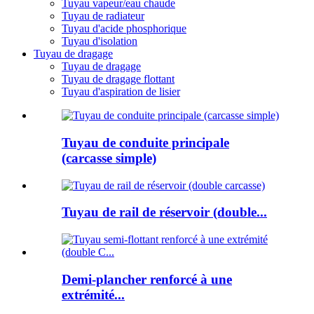
Tuyau vapeur/eau chaude
Tuyau de radiateur
Tuyau d'acide phosphorique
Tuyau d'isolation
Tuyau de dragage
Tuyau de dragage
Tuyau de dragage flottant
Tuyau d'aspiration de lisier
Tuyau de conduite principale
(carcasse simple)
Tuyau de rail de réservoir (double...
Demi-plancher renforcé à une
extrémité...