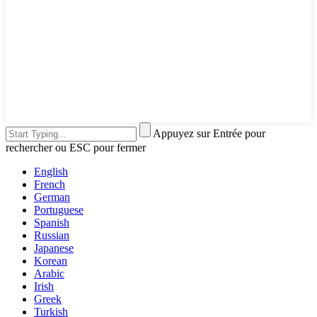
Appuyez sur Entrée pour
rechercher ou ESC pour fermer
English
French
German
Portuguese
Spanish
Russian
Japanese
Korean
Arabic
Irish
Greek
Turkish