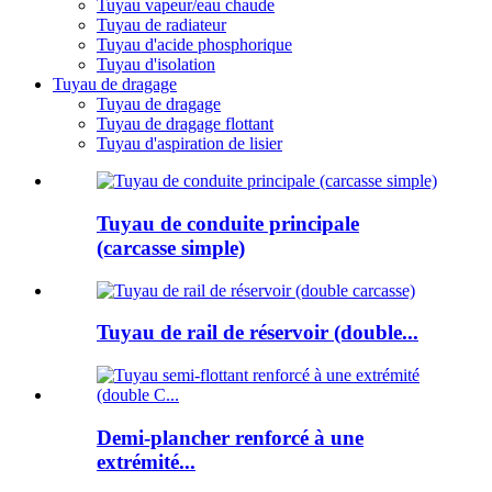
Tuyau vapeur/eau chaude
Tuyau de radiateur
Tuyau d'acide phosphorique
Tuyau d'isolation
Tuyau de dragage
Tuyau de dragage
Tuyau de dragage flottant
Tuyau d'aspiration de lisier
Tuyau de conduite principale
(carcasse simple)
Tuyau de rail de réservoir (double...
Demi-plancher renforcé à une
extrémité...