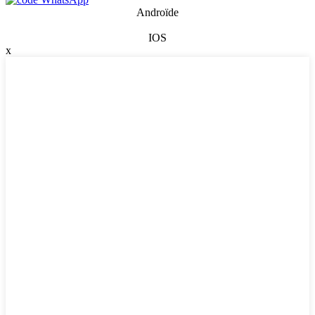
Androïde
IOS
x