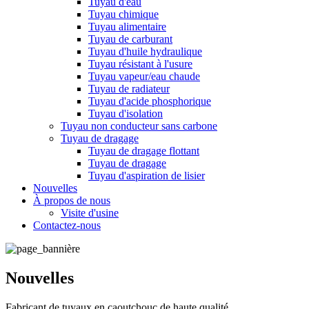
Tuyau d'eau
Tuyau chimique
Tuyau alimentaire
Tuyau de carburant
Tuyau d'huile hydraulique
Tuyau résistant à l'usure
Tuyau vapeur/eau chaude
Tuyau de radiateur
Tuyau d'acide phosphorique
Tuyau d'isolation
Tuyau non conducteur sans carbone
Tuyau de dragage
Tuyau de dragage flottant
Tuyau de dragage
Tuyau d'aspiration de lisier
Nouvelles
À propos de nous
Visite d'usine
Contactez-nous
Nouvelles
Fabricant de tuyaux en caoutchouc de haute qualité