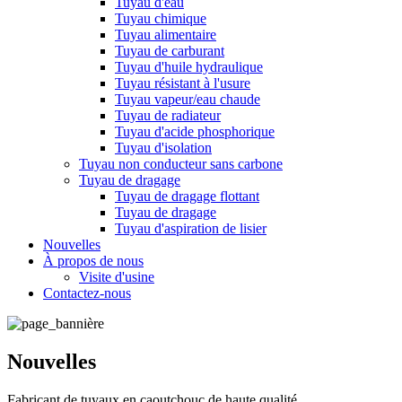
Tuyau d'eau
Tuyau chimique
Tuyau alimentaire
Tuyau de carburant
Tuyau d'huile hydraulique
Tuyau résistant à l'usure
Tuyau vapeur/eau chaude
Tuyau de radiateur
Tuyau d'acide phosphorique
Tuyau d'isolation
Tuyau non conducteur sans carbone
Tuyau de dragage
Tuyau de dragage flottant
Tuyau de dragage
Tuyau d'aspiration de lisier
Nouvelles
À propos de nous
Visite d'usine
Contactez-nous
Nouvelles
Fabricant de tuyaux en caoutchouc de haute qualité