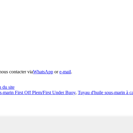
nous contacter via
WhatsApp
or
e-mail
.
n du site
-marin First Off Plem/First Under Buoy
,
Tuyau d'huile sous-marin à c