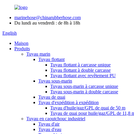
marinehose@chinarubberhose.com
Du lundi au vendredi : de 8h à 18h
English
Maison
Produits
Tuyau marin
Tuyau flottant
Tuyau flottant à carcasse unique
Tuyau flottant à double carcasse
Tuyau flottant avec revêtement PU
Tuyau sous-marin
Tuyau sous-marin à carcasse unique
Tuyau sous-marin à double carcasse
Tuyau de quai
Tuyau d'expédition à expédition
Tuyau d'huile/gaz/GPL de quai de 50 m
Tuyau de quai pour huile/gaz/GPL de 11,8 
Tuyau en caoutchouc industriel
Tuyau d'air
Tuyau d'eau