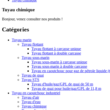
Tuyau chimique
Tuyau chimique
Bonjour, venez consulter nos produits !
Catégories
Tuyau marin
Tuyau flottant
Tuyau flottant à carcasse unique
Tuyau flottant à double carcasse
Tuyau sous-marin
Tuyau sous-marin à carcasse unique
Tuyau sous-marin à double carcasse
Tuyau en caoutchouc pour gaz de pétrole liquide 
Tuyau de quai
Tuyau STS
Tuyau d'huile/gaz/GPL de quai de 50 m
Tuyau de quai pour huile/gaz/GPL de 11,8 m
Tuyau en caoutchouc industriel
Tuyau d'air
Tuyau d'eau
Tuyau chimique