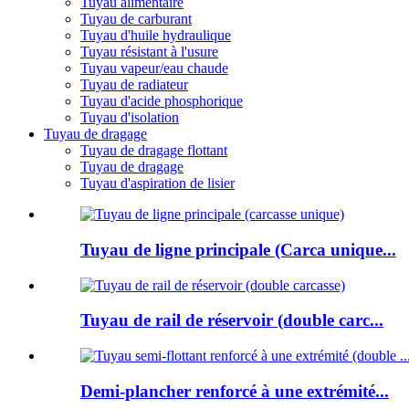
Tuyau alimentaire
Tuyau de carburant
Tuyau d'huile hydraulique
Tuyau résistant à l'usure
Tuyau vapeur/eau chaude
Tuyau de radiateur
Tuyau d'acide phosphorique
Tuyau d'isolation
Tuyau de dragage
Tuyau de dragage flottant
Tuyau de dragage
Tuyau d'aspiration de lisier
Tuyau de ligne principale (Carca unique...
Tuyau de rail de réservoir (double carc...
Demi-plancher renforcé à une extrémité...