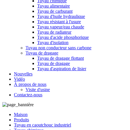
Tuyau chimique
Tuyau alimentaire
Tuyau de carburant
Tuyau d'huile hydraulique
Tuyau résistant à l'usure
Tuyau vapeur/eau chaude
Tuyau de radiateur
Tuyau d'acide phosphorique
Tuyau d'isolation
Tuyau non conducteur sans carbone
Tuyau de dragage
Tuyau de dragage flottant
Tuyau de dragage
Tuyau d'aspiration de lisier
Nouvelles
Vidéo
À propos de nous
Visite d'usine
Contactez-nous
Maison
Produits
Tuyau en caoutchouc industriel