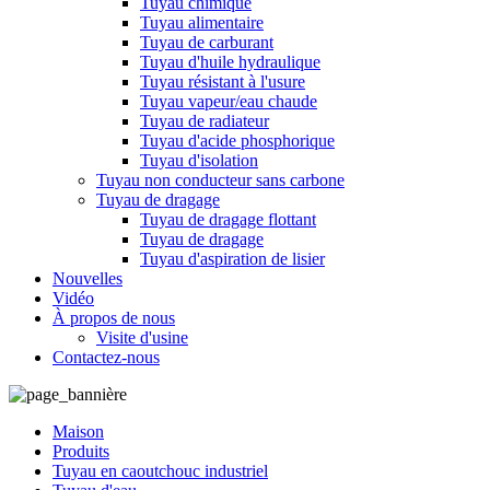
Tuyau chimique
Tuyau alimentaire
Tuyau de carburant
Tuyau d'huile hydraulique
Tuyau résistant à l'usure
Tuyau vapeur/eau chaude
Tuyau de radiateur
Tuyau d'acide phosphorique
Tuyau d'isolation
Tuyau non conducteur sans carbone
Tuyau de dragage
Tuyau de dragage flottant
Tuyau de dragage
Tuyau d'aspiration de lisier
Nouvelles
Vidéo
À propos de nous
Visite d'usine
Contactez-nous
Maison
Produits
Tuyau en caoutchouc industriel