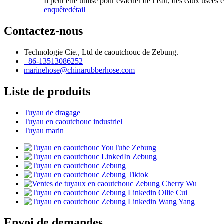
Il peut être utilisé pour évacuer de l’eau, des eaux usées 
enquête
détail
Contactez-nous
Technologie Cie., Ltd de caoutchouc de Zebung.
+86-13513086252
marinehose@chinarubberhose.com
Liste de produits
Tuyau de dragage
Tuyau en caoutchouc industriel
Tuyau marin
Envoi de demandes