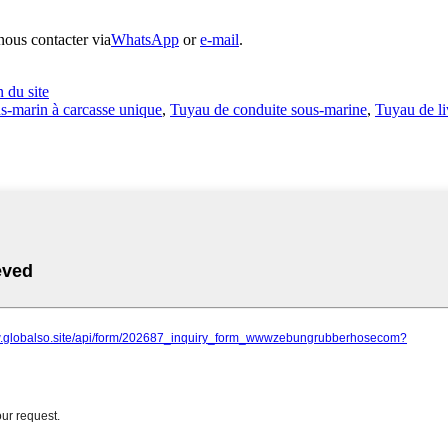
nous contacter via
WhatsApp
or
e-mail
.
n du site
s-marin à carcasse unique
,
Tuyau de conduite sous-marine
,
Tuyau de liv