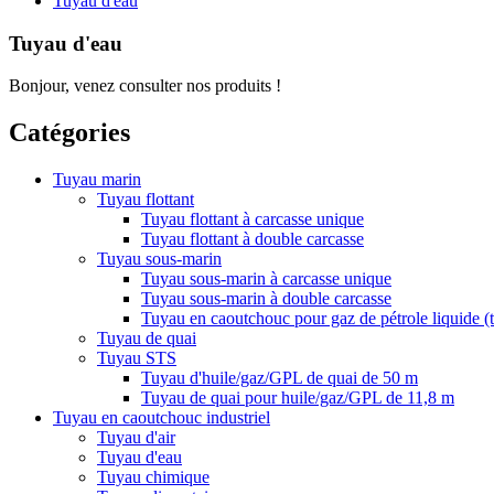
Tuyau d'eau
Tuyau d'eau
Bonjour, venez consulter nos produits !
Catégories
Tuyau marin
Tuyau flottant
Tuyau flottant à carcasse unique
Tuyau flottant à double carcasse
Tuyau sous-marin
Tuyau sous-marin à carcasse unique
Tuyau sous-marin à double carcasse
Tuyau en caoutchouc pour gaz de pétrole liquide 
Tuyau de quai
Tuyau STS
Tuyau d'huile/gaz/GPL de quai de 50 m
Tuyau de quai pour huile/gaz/GPL de 11,8 m
Tuyau en caoutchouc industriel
Tuyau d'air
Tuyau d'eau
Tuyau chimique