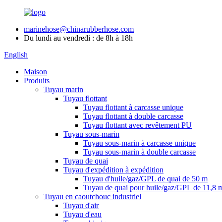
marinehose@chinarubberhose.com
Du lundi au vendredi : de 8h à 18h
English
Maison
Produits
Tuyau marin
Tuyau flottant
Tuyau flottant à carcasse unique
Tuyau flottant à double carcasse
Tuyau flottant avec revêtement PU
Tuyau sous-marin
Tuyau sous-marin à carcasse unique
Tuyau sous-marin à double carcasse
Tuyau de quai
Tuyau d'expédition à expédition
Tuyau d'huile/gaz/GPL de quai de 50 m
Tuyau de quai pour huile/gaz/GPL de 11,8 
Tuyau en caoutchouc industriel
Tuyau d'air
Tuyau d'eau