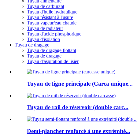
Tuyau alimentaire
Tuyau de carburant
Tuyau d'huile hydraulique
Tuyau résistant à l'usure
Tuyau vapeur/eau chaude
Tuyau de radiateur
Tuyau d'acide phosphorique
Tuyau d'isolation
Tuyau de dragage
Tuyau de dragage flottant
Tuyau de dragage
Tuyau d'aspiration de lisier
Tuyau de ligne principale (Carca unique...
Tuyau de rail de réservoir (double carc...
Demi-plancher renforcé à une extrémité...