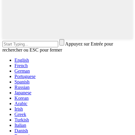
Appuyez sur Entrée pour
rechercher ou ESC pour fermer
English
French
German
Portuguese
Spanish
Russian
Japanese
Korean
Arabic
Irish
Greek
Turkish
Italian
Danish