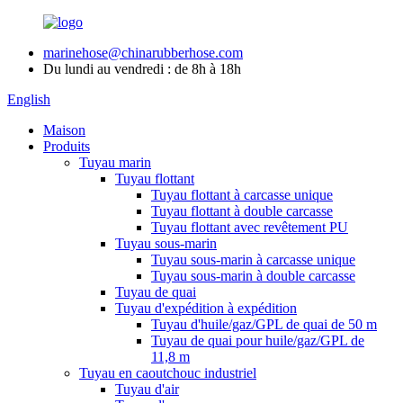
marinehose@chinarubberhose.com
Du lundi au vendredi : de 8h à 18h
English
Maison
Produits
Tuyau marin
Tuyau flottant
Tuyau flottant à carcasse unique
Tuyau flottant à double carcasse
Tuyau flottant avec revêtement PU
Tuyau sous-marin
Tuyau sous-marin à carcasse unique
Tuyau sous-marin à double carcasse
Tuyau de quai
Tuyau d'expédition à expédition
Tuyau d'huile/gaz/GPL de quai de 50 m
Tuyau de quai pour huile/gaz/GPL de
11,8 m
Tuyau en caoutchouc industriel
Tuyau d'air