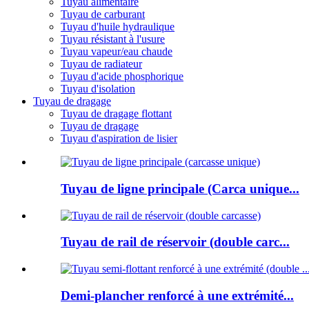
Tuyau alimentaire
Tuyau de carburant
Tuyau d'huile hydraulique
Tuyau résistant à l'usure
Tuyau vapeur/eau chaude
Tuyau de radiateur
Tuyau d'acide phosphorique
Tuyau d'isolation
Tuyau de dragage
Tuyau de dragage flottant
Tuyau de dragage
Tuyau d'aspiration de lisier
Tuyau de ligne principale (Carca unique...
Tuyau de rail de réservoir (double carc...
Demi-plancher renforcé à une extrémité...