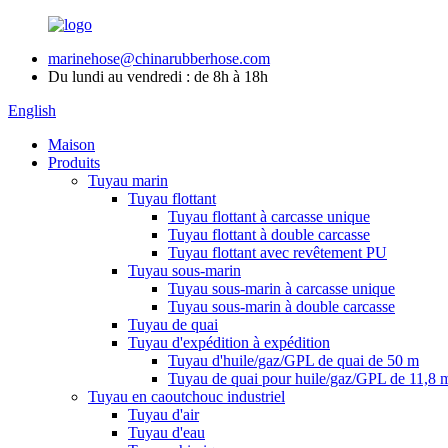
marinehose@chinarubberhose.com
Du lundi au vendredi : de 8h à 18h
English
Maison
Produits
Tuyau marin
Tuyau flottant
Tuyau flottant à carcasse unique
Tuyau flottant à double carcasse
Tuyau flottant avec revêtement PU
Tuyau sous-marin
Tuyau sous-marin à carcasse unique
Tuyau sous-marin à double carcasse
Tuyau de quai
Tuyau d'expédition à expédition
Tuyau d'huile/gaz/GPL de quai de 50 m
Tuyau de quai pour huile/gaz/GPL de 11,8 
Tuyau en caoutchouc industriel
Tuyau d'air
Tuyau d'eau