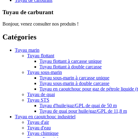
Tuyau de carburant
Tuyau de carburant
Bonjour, venez consulter nos produits !
Catégories
Tuyau marin
Tuyau flottant
Tuyau flottant à carcasse unique
Tuyau flottant à double carcasse
Tuyau sous-marin
Tuyau sous-marin à carcasse unique
Tuyau sous-marin à double carcasse
Tuyau en caoutchouc pour gaz de pétrole liquide 
Tuyau de quai
Tuyau STS
Tuyau d'huile/gaz/GPL de quai de 50 m
Tuyau de quai pour huile/gaz/GPL de 11,8 m
Tuyau en caoutchouc industriel
Tuyau d'air
Tuyau d'eau
Tuyau chimique