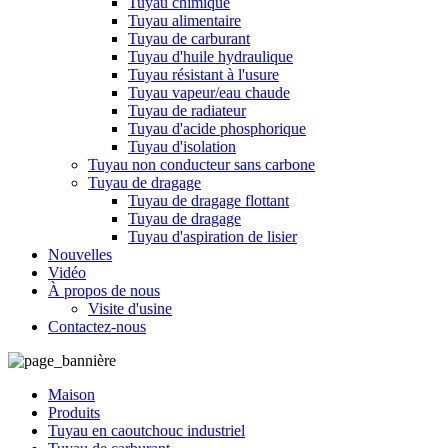
Tuyau chimique
Tuyau alimentaire
Tuyau de carburant
Tuyau d'huile hydraulique
Tuyau résistant à l'usure
Tuyau vapeur/eau chaude
Tuyau de radiateur
Tuyau d'acide phosphorique
Tuyau d'isolation
Tuyau non conducteur sans carbone
Tuyau de dragage
Tuyau de dragage flottant
Tuyau de dragage
Tuyau d'aspiration de lisier
Nouvelles
Vidéo
À propos de nous
Visite d'usine
Contactez-nous
Maison
Produits
Tuyau en caoutchouc industriel