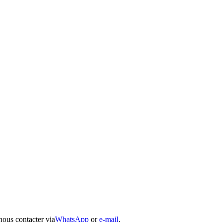
nous contacter via
WhatsApp
or
e-mail
.