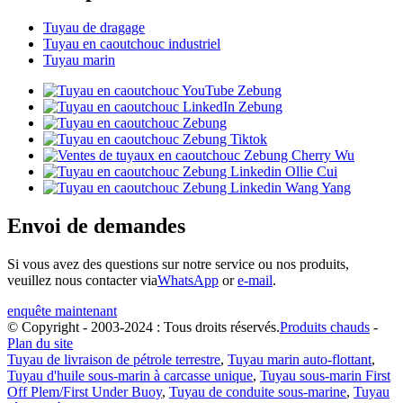
Tuyau de dragage
Tuyau en caoutchouc industriel
Tuyau marin
Envoi de demandes
Si vous avez des questions sur notre service ou nos produits,
veuillez nous contacter via
WhatsApp
or
e-mail
.
enquête maintenant
© Copyright - 2003-2024 : Tous droits réservés.
Produits chauds
-
Plan du site
Tuyau de livraison de pétrole terrestre
,
Tuyau marin auto-flottant
,
Tuyau d'huile sous-marin à carcasse unique
,
Tuyau sous-marin First
Off Plem/First Under Buoy
,
Tuyau de conduite sous-marine
,
Tuyau