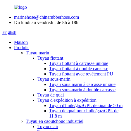
marinehose@chinarubberhose.com
Du lundi au vendredi : de 8h à 18h
English
Maison
Produits
Tuyau marin
Tuyau flottant
Tuyau flottant à carcasse unique
Tuyau flottant à double carcasse
Tuyau flottant avec revêtement PU
Tuyau sous-marin
Tuyau sous-marin à carcasse unique
Tuyau sous-marin à double carcasse
Tuyau de quai
Tuyau d'expédition à expédition
Tuyau d'huile/gaz/GPL de quai de 50 m
Tuyau de quai pour huile/gaz/GPL de
11,8 m
Tuyau en caoutchouc industriel
Tuyau d'air