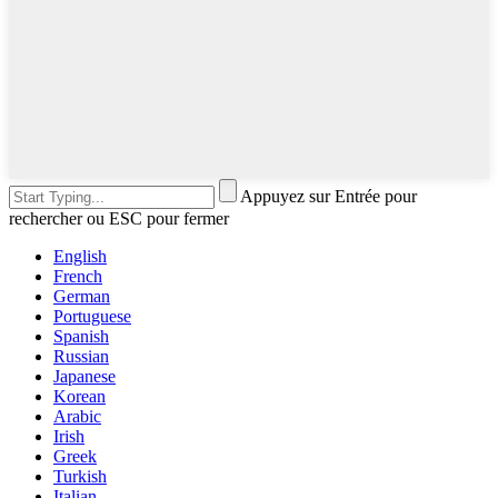
Appuyez sur Entrée pour
rechercher ou ESC pour fermer
English
French
German
Portuguese
Spanish
Russian
Japanese
Korean
Arabic
Irish
Greek
Turkish
Italian