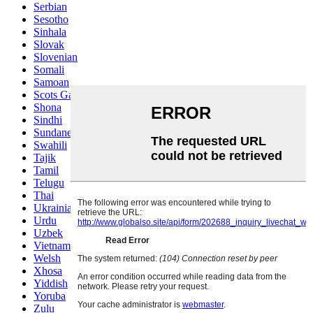
Serbian
Sesotho
Sinhala
Slovak
Slovenian
Somali
Samoan
Scots Gaelic
Shona
Sindhi
Sundanese
Swahili
Tajik
Tamil
Telugu
Thai
Ukrainian
Urdu
Uzbek
Vietnamese
Welsh
Xhosa
Yiddish
Yoruba
Zulu