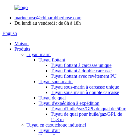
marinehose@chinarubberhose.com
Du lundi au vendredi : de 8h à 18h
English
Maison
Produits
Tuyau marin
Tuyau flottant
Tuyau flottant à carcasse unique
Tuyau flottant à double carcasse
Tuyau flottant avec revêtement PU
Tuyau sous-marin
Tuyau sous-marin à carcasse unique
Tuyau sous-marin à double carcasse
Tuyau de quai
Tuyau d'expédition à expédition
Tuyau d'huile/gaz/GPL de quai de 50 m
Tuyau de quai pour huile/gaz/GPL de
11,8 m
Tuyau en caoutchouc industriel
Tuyau d'air