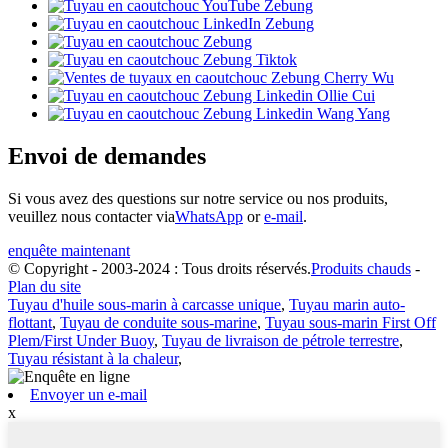
Envoi de demandes
Si vous avez des questions sur notre service ou nos produits,
veuillez nous contacter via
WhatsApp
or
e-mail
.
enquête maintenant
© Copyright - 2003-2024 : Tous droits réservés.
Produits chauds
-
Plan du site
Tuyau d'huile sous-marin à carcasse unique
,
Tuyau marin auto-
flottant
,
Tuyau de conduite sous-marine
,
Tuyau sous-marin First Off
Plem/First Under Buoy
,
Tuyau de livraison de pétrole terrestre
,
Tuyau résistant à la chaleur
,
Envoyer un e-mail
x