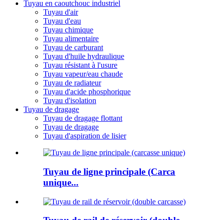
Tuyau en caoutchouc industriel
Tuyau d'air
Tuyau d'eau
Tuyau chimique
Tuyau alimentaire
Tuyau de carburant
Tuyau d'huile hydraulique
Tuyau résistant à l'usure
Tuyau vapeur/eau chaude
Tuyau de radiateur
Tuyau d'acide phosphorique
Tuyau d'isolation
Tuyau de dragage
Tuyau de dragage flottant
Tuyau de dragage
Tuyau d'aspiration de lisier
Tuyau de ligne principale (Carca
unique...