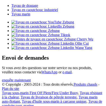
Tuyau de dragage
Tuyau en caoutchouc industriel
Tuyau marin
Envoi de demandes
Si vous avez des questions sur notre service ou nos produits,
veuillez nous contacter via
WhatsApp
or
e-mail
.
enquête maintenant
© Copyright - 2003-2024 : Tous droits réservés.
Produits chauds
-
Plan du site
Tuyau sous-marin First Off Plem/First Under Buoy
,
Tuyau résistant
à la chaleur
,
Tuyau de livraison de pétrole terrestre
,
Tuyau marin
auto-flottant
,
Tuyau d'huile sous-marin à carcasse unique
,
Tuyau de
conduite sous-marine
,