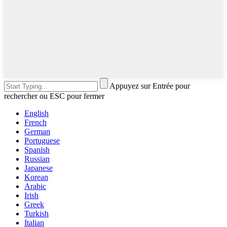
Appuyez sur Entrée pour
rechercher ou ESC pour fermer
English
French
German
Portuguese
Spanish
Russian
Japanese
Korean
Arabic
Irish
Greek
Turkish
Italian