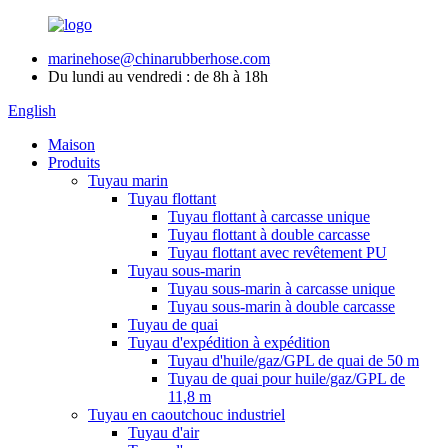
marinehose@chinarubberhose.com
Du lundi au vendredi : de 8h à 18h
English
Maison
Produits
Tuyau marin
Tuyau flottant
Tuyau flottant à carcasse unique
Tuyau flottant à double carcasse
Tuyau flottant avec revêtement PU
Tuyau sous-marin
Tuyau sous-marin à carcasse unique
Tuyau sous-marin à double carcasse
Tuyau de quai
Tuyau d'expédition à expédition
Tuyau d'huile/gaz/GPL de quai de 50 m
Tuyau de quai pour huile/gaz/GPL de
11,8 m
Tuyau en caoutchouc industriel
Tuyau d'air