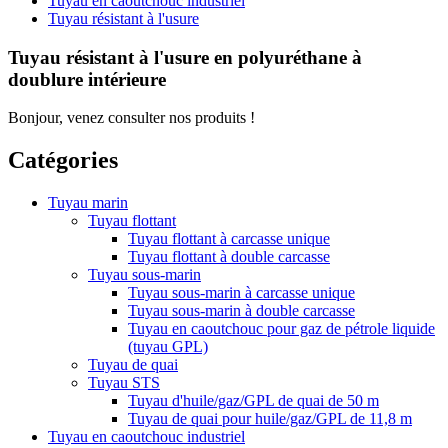
Tuyau en caoutchouc industriel
Tuyau résistant à l'usure
Tuyau résistant à l'usure en polyuréthane à
doublure intérieure
Bonjour, venez consulter nos produits !
Catégories
Tuyau marin
Tuyau flottant
Tuyau flottant à carcasse unique
Tuyau flottant à double carcasse
Tuyau sous-marin
Tuyau sous-marin à carcasse unique
Tuyau sous-marin à double carcasse
Tuyau en caoutchouc pour gaz de pétrole liquide
(tuyau GPL)
Tuyau de quai
Tuyau STS
Tuyau d'huile/gaz/GPL de quai de 50 m
Tuyau de quai pour huile/gaz/GPL de 11,8 m
Tuyau en caoutchouc industriel