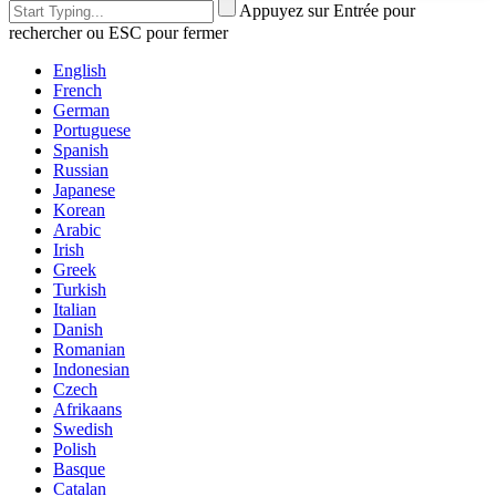
Appuyez sur Entrée pour
rechercher ou ESC pour fermer
English
French
German
Portuguese
Spanish
Russian
Japanese
Korean
Arabic
Irish
Greek
Turkish
Italian
Danish
Romanian
Indonesian
Czech
Afrikaans
Swedish
Polish
Basque
Catalan