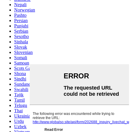
Nepali
Norwegian
Pashto
Persian
Punjabi
Serbian
Sesotho
Sinhala
Slovak
Slovenian
Somali
Samoan
Scots Gaelic
Shona
Sindhi
Sundanese
Swahili
Tajik
Tamil
Telugu
Thai
Ukrainian
Urdu
Uzbek
Vietnamese