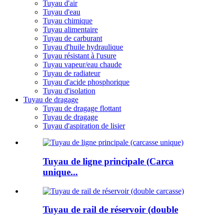
Tuyau d'air
Tuyau d'eau
Tuyau chimique
Tuyau alimentaire
Tuyau de carburant
Tuyau d'huile hydraulique
Tuyau résistant à l'usure
Tuyau vapeur/eau chaude
Tuyau de radiateur
Tuyau d'acide phosphorique
Tuyau d'isolation
Tuyau de dragage
Tuyau de dragage flottant
Tuyau de dragage
Tuyau d'aspiration de lisier
Tuyau de ligne principale (Carca
unique...
Tuyau de rail de réservoir (double