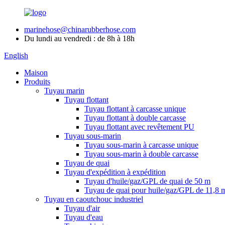
marinehose@chinarubberhose.com
Du lundi au vendredi : de 8h à 18h
English
Maison
Produits
Tuyau marin
Tuyau flottant
Tuyau flottant à carcasse unique
Tuyau flottant à double carcasse
Tuyau flottant avec revêtement PU
Tuyau sous-marin
Tuyau sous-marin à carcasse unique
Tuyau sous-marin à double carcasse
Tuyau de quai
Tuyau d'expédition à expédition
Tuyau d'huile/gaz/GPL de quai de 50 m
Tuyau de quai pour huile/gaz/GPL de 11,8 
Tuyau en caoutchouc industriel
Tuyau d'air
Tuyau d'eau