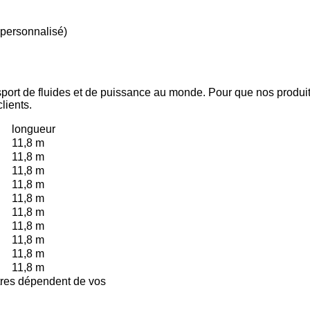
 personnalisé)
nsport de fluides et de puissance au monde. Pour que nos produi
lients.
longueur
11,8 m
11,8 m
11,8 m
11,8 m
11,8 m
11,8 m
11,8 m
11,8 m
11,8 m
11,8 m
res dépendent de vos