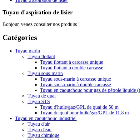
Tuyau d'aspiration de lisier
Tuyau d'aspiration de lisier
Bonjour, venez consulter nos produits !
Catégories
Tuyau marin
Tuyau flottant
Tuyau flottant à carcasse unique
Tuyau flottant à double carcasse
Tuyau sous-marin
Tuyau sous-marin à carcasse unique
Tuyau sous-marin à double carcasse
Tuyau en caoutchouc pour gaz de pétrole liquide 
Tuyau de quai
Tuyau STS
Tuyau d'huile/gaz/GPL de quai de 50 m
Tuyau de quai pour huile/gaz/GPL de 11,8 m
Tuyau en caoutchouc industriel
Tuyau d'air
Tuyau d'eau
Tuyau chimique