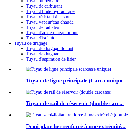
Tuyau alimentaire
Tuyau de carburant
Tuyau d'huile hydraulique
Tuyau résistant à l'usure
Tuyau vapeur/eau chaude
Tuyau de radiateur
Tuyau d'acide phosphorique
Tuyau d'isolation
Tuyau de dragage
Tuyau de dragage flottant
Tuyau de dragage
Tuyau d'aspiration de lisier
Tuyau de ligne principale (Carca unique...
Tuyau de rail de réservoir (double carc...
Demi-plancher renforcé à une extrémité...