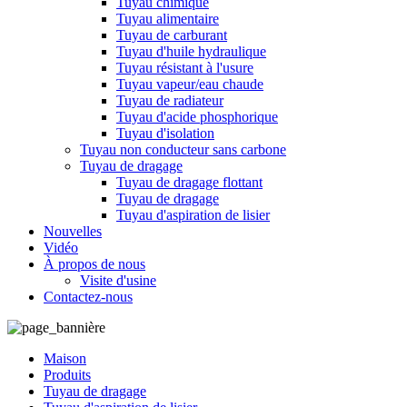
Tuyau chimique
Tuyau alimentaire
Tuyau de carburant
Tuyau d'huile hydraulique
Tuyau résistant à l'usure
Tuyau vapeur/eau chaude
Tuyau de radiateur
Tuyau d'acide phosphorique
Tuyau d'isolation
Tuyau non conducteur sans carbone
Tuyau de dragage
Tuyau de dragage flottant
Tuyau de dragage
Tuyau d'aspiration de lisier
Nouvelles
Vidéo
À propos de nous
Visite d'usine
Contactez-nous
Maison
Produits
Tuyau de dragage